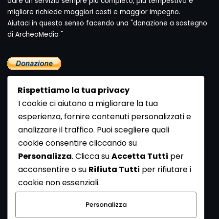
dare un servizio sempre più completo, più tempestivo e
migliore richiede maggiori costi e maggior impegno.
Aiutaci in questo senso facendo una "donazione a sostegno
di ArcheoMedia "
Rispettiamo la tua privacy
I cookie ci aiutano a migliorare la tua
esperienza, fornire contenuti personalizzati e
analizzare il traffico. Puoi scegliere quali
Newsletter
cookie consentire cliccando su
Se vuoi ricevere la Rivista gratuita di archeologia realizzata
Personalizza
. Clicca su
Accetta Tutti
per
dalla Redazione di ArcheoMedia iscriviti alla nostra
acconsentire o su
Rifiuta Tutti
per rifiutare i
Newsletter [
Clicca Qui
]
cookie non essenziali.
Con l'invio del messaggio l'utente dichiara di aver letto
Personalizza
l’informativa sulla privacy e di acconsentire al trattamento
dei propri dati personali.