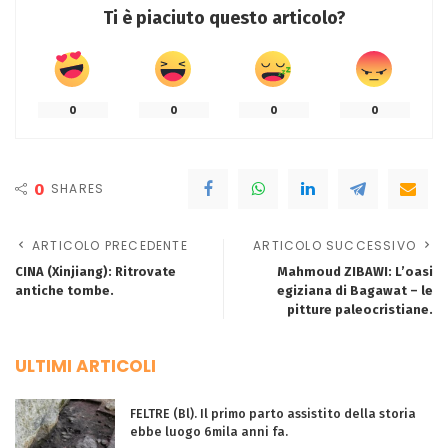
Ti è piaciuto questo articolo?
0
0
0
0
0
SHARES
ARTICOLO PRECEDENTE
ARTICOLO SUCCESSIVO
CINA (Xinjiang): Ritrovate
Mahmoud ZIBAWI: L’oasi
antiche tombe.
egiziana di Bagawat – le
pitture paleocristiane.
ULTIMI ARTICOLI
FELTRE (Bl). Il primo parto assistito della storia
ebbe luogo 6mila anni fa.