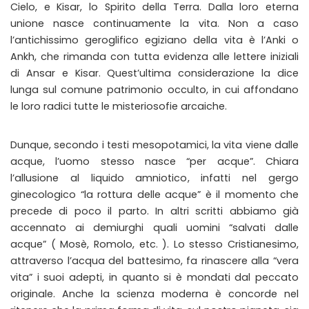
Cielo, e Kisar, lo Spirito della Terra. Dalla loro eterna
unione nasce continuamente la vita. Non a caso
l’antichissimo geroglifico egiziano della vita è l’Anki o
Ankh, che rimanda con tutta evidenza alle lettere iniziali
di Ansar e Kisar. Quest’ultima considerazione la dice
lunga sul comune patrimonio occulto, in cui affondano
le loro radici tutte le misteriosofie arcaiche.
Dunque, secondo i testi mesopotamici, la vita viene dalle
acque, l’uomo stesso nasce “per acque”. Chiara
l’allusione al liquido amniotico, infatti nel gergo
ginecologico “la rottura delle acque” è il momento che
precede di poco il parto. In altri scritti abbiamo già
accennato ai demiurghi quali uomini “salvati dalle
acque” ( Mosè, Romolo, etc. ). Lo stesso Cristianesimo,
attraverso l’acqua del battesimo, fa rinascere alla “vera
vita” i suoi adepti, in quanto si è mondati dal peccato
originale. Anche la scienza moderna è concorde nel