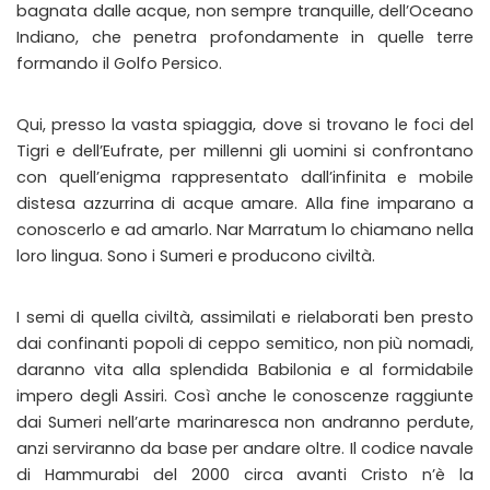
bagnata dalle acque, non sempre tranquille, dell’Oceano
Indiano, che penetra profondamente in quelle terre
formando il Golfo Persico.
Qui, presso la vasta spiaggia, dove si trovano le foci del
Tigri e dell’Eufrate, per millenni gli uomini si confrontano
con quell’enigma rappresentato dall’infinita e mobile
distesa azzurrina di acque amare. Alla fine imparano a
conoscerlo e ad amarlo. Nar Marratum lo chiamano nella
loro lingua. Sono i Sumeri e producono civiltà.
I semi di quella civiltà, assimilati e rielaborati ben presto
dai confinanti popoli di ceppo semitico, non più nomadi,
daranno vita alla splendida Babilonia e al formidabile
impero degli Assiri. Così anche le conoscenze raggiunte
dai Sumeri nell’arte marinaresca non andranno perdute,
anzi serviranno da base per andare oltre. Il codice navale
di Hammurabi del 2000 circa avanti Cristo n’è la