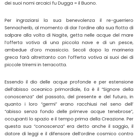
dei suoi nomi arcaici fu Dugga = il Buono.
Per ingraziarsi la sua benevolenza il re-guerriero
Sennacherib, al momento di dar l’ordine alla sua flotta di
salpare alla volta di Nagite, getta nelle acque del mare
l’offerta votiva di una piccola nave e di un pesce,
ambedue d’oro massiccio. Secoli dopo la marineria
greca farà altrettanto con l’offerta votiva ai suoi dei di
piccole triremi in terracotta.
Essendo il dio delle acque profonde e per estensione
dell’abisso oceanico primordiale, Ea è il “Signore della
conoscenza” del passato, del presente e del futuro, in
quanto i loro “germi” erano racchiusi nel seno dell’
“abisso senza fondo delle primeve acque tenebrose”,
occupanti lo spazio e il tempo prima della Creazione. Per
questa sua “conoscenza” era detto anche il saggio, il
datore di leggi e il difensore dell’ordine cosmico contro