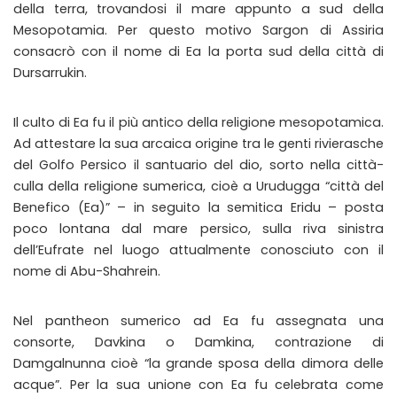
della terra, trovandosi il mare appunto a sud della
Mesopotamia. Per questo motivo Sargon di Assiria
consacrò con il nome di Ea la porta sud della città di
Dursarrukin.
Il culto di Ea fu il più antico della religione mesopotamica.
Ad attestare la sua arcaica origine tra le genti rivierasche
del Golfo Persico il santuario del dio, sorto nella città-
culla della religione sumerica, cioè a Urudugga “città del
Benefico (Ea)” – in seguito la semitica Eridu – posta
poco lontana dal mare persico, sulla riva sinistra
dell’Eufrate nel luogo attualmente conosciuto con il
nome di Abu-Shahrein.
Nel pantheon sumerico ad Ea fu assegnata una
consorte, Davkina o Damkina, contrazione di
Damgalnunna cioè “la grande sposa della dimora delle
acque”. Per la sua unione con Ea fu celebrata come