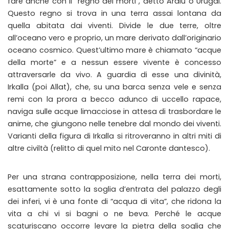
fare anche con il “regno dei morti”, detto Aralu o Urugal.
Questo regno si trova in una terra assai lontana da
quella abitata dai viventi. Divide le due terre, oltre
all’oceano vero e proprio, un mare derivato dall’originario
oceano cosmico. Quest’ultimo mare è chiamato “acque
della morte” e a nessun essere vivente è concesso
attraversarle da vivo. A guardia di esse una divinità,
Irkalla (poi Allat), che, su una barca senza vele e senza
remi con la prora a becco adunco di uccello rapace,
naviga sulle acque limacciose in attesa di trasbordare le
anime, che giungono nelle tenebre dal mondo dei viventi.
Varianti della figura di Irkalla si ritroveranno in altri miti di
altre civiltà (relitto di quel mito nel Caronte dantesco).
Per una strana contrapposizione, nella terra dei morti,
esattamente sotto la soglia d’entrata del palazzo degli
dei inferi, vi è una fonte di “acqua di vita”, che ridona la
vita a chi vi si bagni o ne beva. Perché le acque
scaturiscano occorre levare la pietra della soglia che