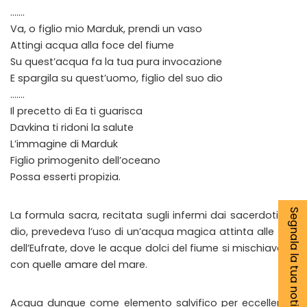
…….
Va, o figlio mio Marduk, prendi un vaso
Attingi acqua alla foce del fiume
Su quest’acqua fa la tua pura invocazione
E spargila su quest’uomo, figlio del suo dio
…….
Il precetto di Ea ti guarisca
Davkina ti ridoni la salute
L’immagine di Marduk
Figlio primogenito dell’oceano
Possa esserti propizia.
Segnala la tua notizia
La formula sacra, recitata sugli infermi dai sacerdoti del
dio, prevedeva l’uso di un’acqua magica attinta alle foci
dell’Eufrate, dove le acque dolci del fiume si mischiavano
con quelle amare del mare.
Acqua dunque come elemento salvifico per eccellenza.