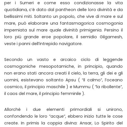
per i Sumeri e come esso condizionasse la vita
quotidiana, c’è dato dal pantheon delle loro divinità e da
bellissimi miti. Soltanto un popolo, che vive di mare e sul
mare, può elaborare una fantasmagorica cosmogonia
imperniata sul mare quale divinità primigenia. Persino il
loro più grande eroe popolare, il semidio Gilgamesh,
veste i panni dell’intrepido navigatore.
Secondo un vasto e arcaico ciclo di leggende
cosmogoniche mesopotamiche, in principio, quando
non erano stati ancora creati il cielo, la terra, gli dei e gli
uomini, esistevano soltanto Apsu ( “il calmo”, l’oceano
cosmico, il principio maschile ) e Mummu ( “la ribollente”,
il caos del mare, il principio femminile ).
Allorché i due elementi primordiali si unirono,
confondendo le loro “acque”, ebbero inizio tutte le cose
create. In primis la coppia divina: Ansar, Lo Spirito del