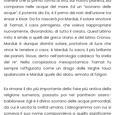
ritenere che la prima forma di vita, sul nostro pianeta, sia
comparsa nelle acque del mare. Ed un “sovrano delle
acque”, il potente dio Ea, è il primo dei nati dall’unione tra
Ansar e Kisar. Da Ea nascerà poi Marduk, il solare vincitore
di Tiamat, il caos primigenio, che voleva riappropriarsi
nuovamente, divorandolo, di tutto il creato. Quest’ultimo
mito è simile a quelli del greco Urano e del latino Cronos.
Marduk è dunque divinità solare, portatore di luce che
vince le tenebre o caos. A Marduk fu sacro il più brillante
dei pianeti, Giove, detto nell’astrologia caldaica “la stella
del re”. Nella coroplastica mesopotamica Tiamat fu
sempre raffigurata come un drago dalle larghe fauci
spalancate e Marduk quale dio alato, armato di folgori.
Ea rimane il dio più importante della fase più antica della
religione sumerica, passato poi nel pantheon assiro-
babilonese. Egli è il divino sovrano delle acque primordiali,
da cui è uscita la civiltà umana. L’ideogramma con cui si
scriveva il suo nome corrispondeva a quello significante