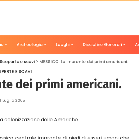
ne
Archeologia
Luoghi
Discipline Generali
A
Scoperte e scavi
>
MESSICO: Le impronte dei primi americani.
PERTE E SCAVI
te dei primi americani.
9 Luglio 2005
la colonizzazione delle Americhe.
sico centrale impronte di piedi di esseri umani che