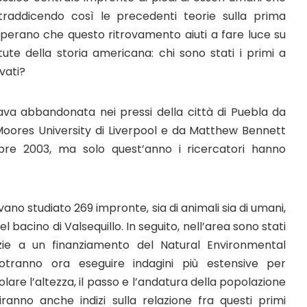
traddicendo così le precedenti teorie sulla prima
 sperano che questo ritrovamento aiuti a fare luce su
ute della storia americana: chi sono stati i primi a
vati?
va abbandonata nei pressi della città di Puebla da
Moores University di Liverpool e da Matthew Bennett
mbre 2003, ma solo quest’anno i ricercatori hanno
evano studiato 269 impronte, sia di animali sia di umani,
el bacino di Valsequillo. In seguito, nell’area sono stati
Grazie a un finanziamento del Natural Environmental
otranno ora eseguire indagini più estensive per
colare l’altezza, il passo e l’andatura della popolazione
ranno anche indizi sulla relazione fra questi primi