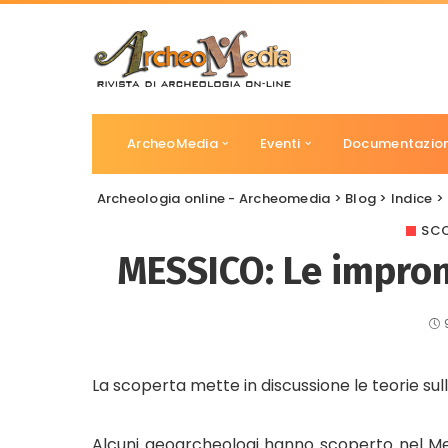
ArcheoMedia
Eventi
Documentazio
Archeologia online - Archeomedia
>
Blog
>
Indice
>
SCO
MESSICO: Le impron
La scoperta mette in discussione le teorie sul
Alcuni geoarcheologi hanno scoperto nel Mes