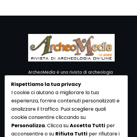
ArcheoMedia è una rivista di archeologia
ideata da Mediares S.c.
Rispettiamo la tua privacy
Per contattare la Redazione potete utilizzare i
I cookie ci aiutano a migliorare la tua
seguenti recapiti:
esperienza, fornire contenuti personalizzati e
Redazione ArcheoMedia c/o Mediares S.c.
Via Gioberti 80/D - 10128 Torino
analizzare il traffico. Puoi scegliere quali
Tel 011.5806363 - Fax 011.5808561
cookie consentire cliccando su
e-mail: redazione@archeomedia.net
Personalizza
. Clicca su
Accetta Tutti
per
http://www.mediares.to.it
acconsentire o su
Rifiuta Tutti
per rifiutare i
http://www.didatticatorino.it