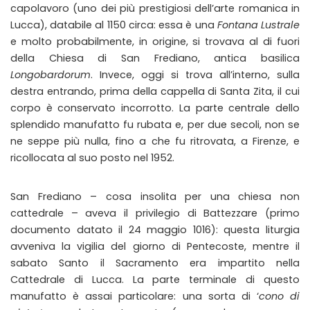
capolavoro (uno dei più prestigiosi dell’arte romanica in
Lucca), databile al 1150 circa: essa è una
Fontana Lustrale
e molto probabilmente, in origine, si trovava al di fuori
della Chiesa di San Frediano, antica basilica
Longobardorum
. Invece, oggi si trova all’interno, sulla
destra entrando, prima della cappella di Santa Zita, il cui
corpo è conservato incorrotto. La parte centrale dello
splendido manufatto fu rubata e, per due secoli, non se
ne seppe più nulla, fino a che fu ritrovata, a Firenze, e
ricollocata al suo posto nel 1952.
San Frediano – cosa insolita per una chiesa non
cattedrale – aveva il privilegio di Battezzare (primo
documento datato il 24 maggio 1016): questa liturgia
avveniva la vigilia del giorno di Pentecoste, mentre il
sabato Santo il Sacramento era impartito nella
Cattedrale di Lucca. La parte terminale di questo
manufatto è assai particolare: una sorta di ‘
cono di