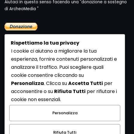
Aiutaci in questo senso facendo una "donazione a sostegno
di ArcheoMedia "
Rispettiamo la tua privacy
I cookie ci aiutano a migliorare la tua
esperienza, fornire contenuti personalizzati e
analizzare il traffico. Puoi scegliere quali
Newsletter
cookie consentire cliccando su
Se vuoi ricevere la Rivista gratuita di archeologia realizzata
Personalizza
. Clicca su
Accetta Tutti
per
dalla Redazione di ArcheoMedia iscriviti alla nostra
acconsentire o su
Rifiuta Tutti
per rifiutare i
Newsletter [
Clicca Qui
]
cookie non essenziali.
Con l'invio del messaggio l'utente dichiara di aver letto
Personalizza
l’informativa sulla privacy e di acconsentire al trattamento
dei propri dati personali.
Rifiuta Tutti