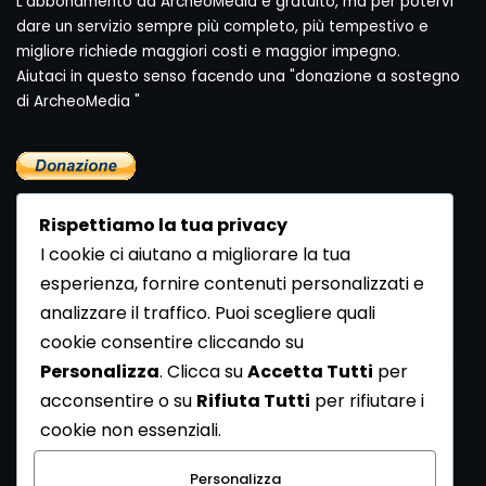
L'abbonamento ad ArcheoMedia è gratuito, ma per potervi
dare un servizio sempre più completo, più tempestivo e
migliore richiede maggiori costi e maggior impegno.
Aiutaci in questo senso facendo una "donazione a sostegno
di ArcheoMedia "
Rispettiamo la tua privacy
I cookie ci aiutano a migliorare la tua
esperienza, fornire contenuti personalizzati e
analizzare il traffico. Puoi scegliere quali
Newsletter
cookie consentire cliccando su
Se vuoi ricevere la Rivista gratuita di archeologia realizzata
Personalizza
. Clicca su
Accetta Tutti
per
dalla Redazione di ArcheoMedia iscriviti alla nostra
acconsentire o su
Rifiuta Tutti
per rifiutare i
Newsletter [
Clicca Qui
]
cookie non essenziali.
Con l'invio del messaggio l'utente dichiara di aver letto
Personalizza
l’informativa sulla privacy e di acconsentire al trattamento