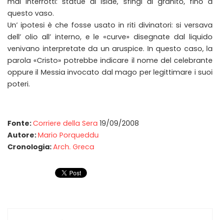
mai interrotti: statue di Iside, sfingi di granito, fino a
questo vaso.
Un’ ipotesi è che fosse usato in riti divinatori: si versava
dell’ olio all’ interno, e le «curve» disegnate dal liquido
venivano interpretate da un aruspice. In questo caso, la
parola «Cristo» potrebbe indicare il nome del celebrante
oppure il Messia invocato dal mago per legittimare i suoi
poteri.
Fonte:
Corriere della Sera
19/09/2008
Autore:
Mario Porqueddu
Cronologia:
Arch. Greca