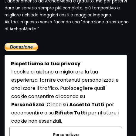
L'abbonamento ad ArcheoMedia è gratuito, ma per potervi
dare un servizio sempre più completo, più tempestivo e
migliore richiede maggiori costi e maggior impegno.
Aiutaci in questo senso facendo una "donazione a sostegno
di ArcheoMedia "
Rispettiamo la tua privacy
I cookie ci aiutano a migliorare la tua
esperienza, fornire contenuti personalizzati e
analizzare il traffico. Puoi scegliere quali
Newsletter
cookie consentire cliccando su
Se vuoi ricevere la Rivista gratuita di archeologia realizzata
Personalizza
. Clicca su
Accetta Tutti
per
dalla Redazione di ArcheoMedia iscriviti alla nostra
acconsentire o su
Rifiuta Tutti
per rifiutare i
Newsletter [
Clicca Qui
]
cookie non essenziali.
Con l'invio del messaggio l'utente dichiara di aver letto
Personalizza