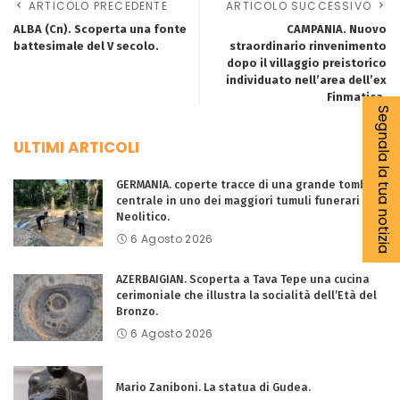
ARTICOLO PRECEDENTE
ARTICOLO SUCCESSIVO
ALBA (Cn). Scoperta una fonte
CAMPANIA. Nuovo
battesimale del V secolo.
straordinario rinvenimento
dopo il villaggio preistorico
individuato nell’area dell’ex
Finmatica.
Segnala la tua notizia
ULTIMI ARTICOLI
GERMANIA. coperte tracce di una grande tomba
centrale in uno dei maggiori tumuli funerari del
Neolitico.
6 Agosto 2026
AZERBAIGIAN. Scoperta a Tava Tepe una cucina
cerimoniale che illustra la socialità dell’Età del
Bronzo.
6 Agosto 2026
Mario Zaniboni. La statua di Gudea.