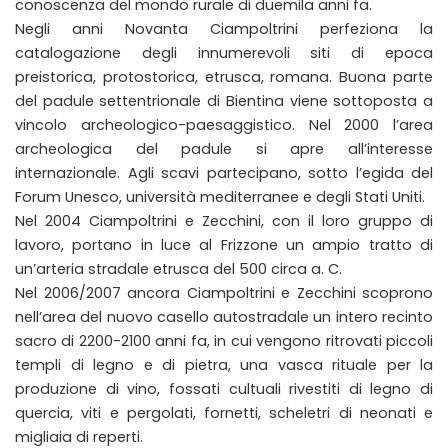
conoscenza del mondo rurale di duemila anni fa.
Negli anni Novanta Ciampoltrini perfeziona la
catalogazione degli innumerevoli siti di epoca
preistorica, protostorica, etrusca, romana. Buona parte
del padule settentrionale di Bientina viene sottoposta a
vincolo archeologico-paesaggistico. Nel 2000 l’area
archeologica del padule si apre all’interesse
internazionale. Agli scavi partecipano, sotto l’egida del
Forum Unesco, università mediterranee e degli Stati Uniti.
Nel 2004 Ciampoltrini e Zecchini, con il loro gruppo di
lavoro, portano in luce al Frizzone un ampio tratto di
un’arteria stradale etrusca del 500 circa a. C.
Nel 2006/2007 ancora Ciampoltrini e Zecchini scoprono
nell’area del nuovo casello autostradale un intero recinto
sacro di 2200-2100 anni fa, in cui vengono ritrovati piccoli
templi di legno e di pietra, una vasca rituale per la
produzione di vino, fossati cultuali rivestiti di legno di
quercia, viti e pergolati, fornetti, scheletri di neonati e
migliaia di reperti.