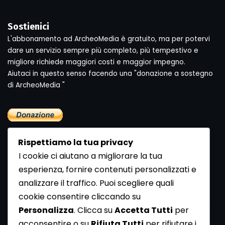
Sostienici
L'abbonamento ad ArcheoMedia è gratuito, ma per potervi
dare un servizio sempre più completo, più tempestivo e
migliore richiede maggiori costi e maggior impegno.
Aiutaci in questo senso facendo una "donazione a sostegno
di ArcheoMedia "
Rispettiamo la tua privacy
I cookie ci aiutano a migliorare la tua
esperienza, fornire contenuti personalizzati e
analizzare il traffico. Puoi scegliere quali
Newsletter
cookie consentire cliccando su
Se vuoi ricevere la Rivista gratuita di archeologia realizzata
Personalizza
. Clicca su
Accetta Tutti
per
dalla Redazione di ArcheoMedia iscriviti alla nostra
acconsentire o su
Rifiuta Tutti
per rifiutare i