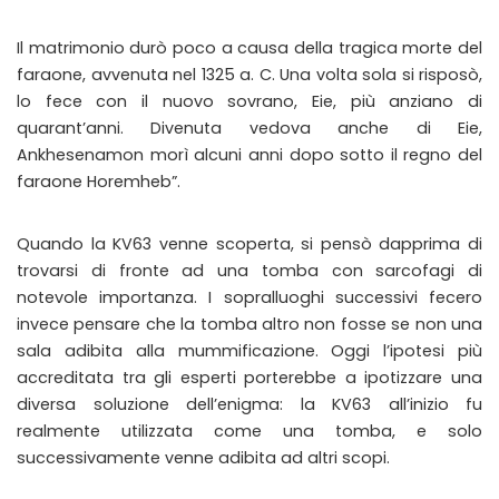
Il matrimonio durò poco a causa della tragica morte del
faraone, avvenuta nel 1325 a. C. Una volta sola si risposò,
lo fece con il nuovo sovrano, Eie, più anziano di
quarant’anni. Divenuta vedova anche di Eie,
Ankhesenamon morì alcuni anni dopo sotto il regno del
faraone Horemheb”.
Quando la KV63 venne scoperta, si pensò dapprima di
trovarsi di fronte ad una tomba con sarcofagi di
notevole importanza. I sopralluoghi successivi fecero
invece pensare che la tomba altro non fosse se non una
sala adibita alla mummificazione. Oggi l’ipotesi più
accreditata tra gli esperti porterebbe a ipotizzare una
diversa soluzione dell’enigma: la KV63 all’inizio fu
realmente utilizzata come una tomba, e solo
successivamente venne adibita ad altri scopi.