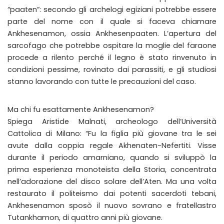
“paaten”: secondo gli archelogi egiziani potrebbe essere
parte del nome con il quale si faceva chiamare
Ankhesenamon, ossia Ankhesenpaaten. L’apertura del
sarcofago che potrebbe ospitare la moglie del faraone
procede a rilento perché il legno è stato rinvenuto in
condizioni pessime, rovinato dai parassiti, e gli studiosi
stanno lavorando con tutte le precauzioni del caso.
Ma chi fu esattamente Ankhesenamon?
Spiega Aristide Malnati, archeologo dell’Università
Cattolica di Milano: “Fu la figlia più giovane tra le sei
avute dalla coppia regale Akhenaten-Nefertiti. Visse
durante il periodo amarniano, quando si sviluppò la
prima esperienza monoteista della Storia, concentrata
nell’adorazione del disco solare dell’Aten. Ma una volta
restaurato il politeismo dai potenti sacerdoti tebani,
Ankhesenamon sposò il nuovo sovrano e fratellastro
Tutankhamon, di quattro anni più giovane.