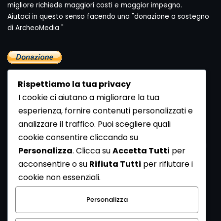
migliore richiede maggiori costi e maggior impegno.
Aiutaci in questo senso facendo una "donazione a sostegno
di ArcheoMedia "
Rispettiamo la tua privacy
I cookie ci aiutano a migliorare la tua
esperienza, fornire contenuti personalizzati e
analizzare il traffico. Puoi scegliere quali
Newsletter
cookie consentire cliccando su
Se vuoi ricevere la Rivista gratuita di archeologia realizzata
Personalizza
. Clicca su
Accetta Tutti
per
dalla Redazione di ArcheoMedia iscriviti alla nostra
acconsentire o su
Rifiuta Tutti
per rifiutare i
Newsletter [
Clicca Qui
]
cookie non essenziali.
Con l'invio del messaggio l'utente dichiara di aver letto
Personalizza
l’informativa sulla privacy e di acconsentire al trattamento
dei propri dati personali.