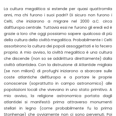
La cultura megalitica si estende per quasi quattromila
anni, ma chi furono i suoi padri? Di sicuro non furono i
Celti, che iniziarono a migrare nel 2000 a.C. circa
dall’Europa centrale. Tuttavia essi ne furono gli eredi ed è
grazie a loro che oggi possiamo sapere qualcosa di più
della cultura della civiltà megalitica. Probabilmente i Celti
assorbirono la cultura dei popoli assoggettati e la fecero
propria. A mio avviso, la civiltà megalitica è una cultura
che discende (non so se addirittura direttamente) dalla
civiltà atlantidea. Con la distruzione di Atlantide migliaia
(se non milioni) di profughi iniziarono a sbarcare sulle
coste atlantiche dell’Europa e a portare le proprie
conoscenze (soprattutto in campo astronomico) alle
popolazioni locali che vivevano in uno stato primitivo. A
mio avviso, la religione astronomica portata dagli
atlantidei si manifestò prima attraverso monumenti
stellari in legno (come probabilmente fu la prima
Stonhenge) che ovviamente non ci sono pervenuti. Poi