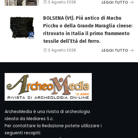
LEGGI TUTTO
3 Agosto 2026
BOLSENA (Vt). Più antico di Machu
Picchu o della Grande Muraglia cinese:
ritrovato in Italia il primo frammento
tessile dell’Età del ferro.
LEGGI TUTTO
3 Agosto 2026
ArcheoMedia è una rivista di archeologia
ideata da Mediares S.c.
Per contattare la Redazione potete utilizzare i
seguenti recapiti: