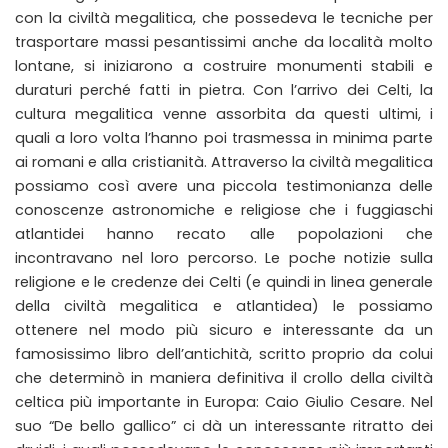
con la civiltà megalitica, che possedeva le tecniche per
trasportare massi pesantissimi anche da località molto
lontane, si iniziarono a costruire monumenti stabili e
duraturi perché fatti in pietra. Con l’arrivo dei Celti, la
cultura megalitica venne assorbita da questi ultimi, i
quali a loro volta l’hanno poi trasmessa in minima parte
ai romani e alla cristianità. Attraverso la civiltà megalitica
possiamo così avere una piccola testimonianza delle
conoscenze astronomiche e religiose che i fuggiaschi
atlantidei hanno recato alle popolazioni che
incontravano nel loro percorso. Le poche notizie sulla
religione e le credenze dei Celti (e quindi in linea generale
della civiltà megalitica e atlantidea) le possiamo
ottenere nel modo più sicuro e interessante da un
famosissimo libro dell’antichità, scritto proprio da colui
che determinò in maniera definitiva il crollo della civiltà
celtica più importante in Europa: Caio Giulio Cesare. Nel
suo “De bello gallico” ci dà un interessante ritratto dei