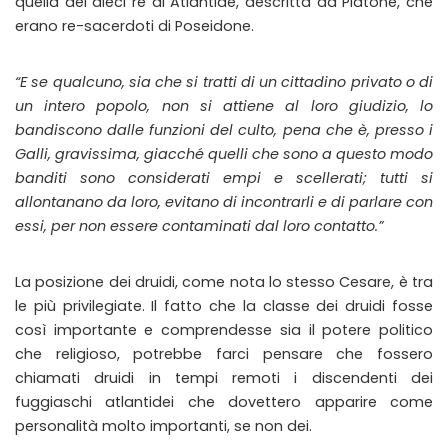
quella dei dieci re di Atlantide, descritta da Platone, che
erano re-sacerdoti di Poseidone.
“E se qualcuno, sia che si tratti di un cittadino privato o di
un intero popolo, non si attiene al loro giudizio, lo
bandiscono dalle funzioni del culto, pena che è, presso i
Galli, gravissima, giacché quelli che sono a questo modo
banditi sono considerati empi e scellerati; tutti si
allontanano da loro, evitano di incontrarli e di parlare con
essi, per non essere contaminati dal loro contatto.”
La posizione dei druidi, come nota lo stesso Cesare, è tra
le più privilegiate. Il fatto che la classe dei druidi fosse
così importante e comprendesse sia il potere politico
che religioso, potrebbe farci pensare che fossero
chiamati druidi in tempi remoti i discendenti dei
fuggiaschi atlantidei che dovettero apparire come
personalità molto importanti, se non dei.