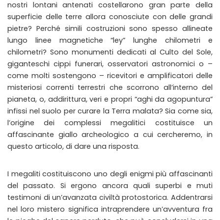
nostri lontani antenati costellarono gran parte della
superficie delle terre allora conosciute con delle grandi
pietre? Perché simili costruzioni sono spesso allineate
lungo linee magnetiche “ley” lunghe chilometri e
chilometri? Sono monumenti dedicati al Culto del Sole,
giganteschi cippi funerari, osservatori astronomici o –
come molti sostengono – ricevitori e amplificatori delle
misteriosi correnti terrestri che scorrono all’interno del
pianeta, o, addirittura, veri e propri “aghi da agopuntura”
infissi nel suolo per curare la Terra malata? Sia come sia,
l’origine dei complessi megalitici costituisce un
affascinante giallo archeologico a cui cercheremo, in
questo articolo, di dare una risposta.
I megaliti costituiscono uno degli enigmi più affascinanti
del passato. Si ergono ancora quali superbi e muti
testimoni di un’avanzata civiltà protostorica. Addentrarsi
nel loro mistero significa intraprendere un’avventura fra