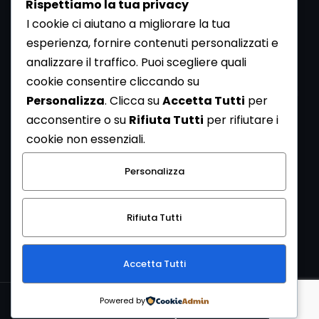
Rispettiamo la tua privacy
I cookie ci aiutano a migliorare la tua
esperienza, fornire contenuti personalizzati e
analizzare il traffico. Puoi scegliere quali
Newsletter
cookie consentire cliccando su
Se vuoi ricevere la Rivista gratuita di archeologia realizzata
Personalizza
. Clicca su
Accetta Tutti
per
dalla Redazione di ArcheoMedia iscriviti alla nostra
acconsentire o su
Rifiuta Tutti
per rifiutare i
Newsletter [
Clicca Qui
]
cookie non essenziali.
Con l'invio del messaggio l'utente dichiara di aver letto
Personalizza
l’informativa sulla privacy e di acconsentire al trattamento
dei propri dati personali.
Rifiuta Tutti
[
Informativa Privacy
]
Accetta Tutti
Copyright © 1999-2026
Mediares S.c.
PI 07341730013 - [
PRIVACY
Powered by
POLICY
]