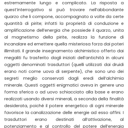
estremamente lungo e complicato. La risposta a
quest’interrogativo si può trovare nell’abbondante
quarzo che li compone, accompagnato a volte da certe
quantità di pirite; infatti la proprietà di conduzione e
amplificazione dell’energia che possiede il quarzo, unita
al magnetismo della pirite, realizza la funzione di
incanalare ed emettere quella misteriosa forza dai poteri
illimitati. Il grande insegnamento alchimistico offerto dai
megaliti fu trasferito dagli iniziati dell’antichità in alcuni
oggetti denominati trasduttori (quelli utilizzati dai druidi
erano noti come uova di serpente), che sono uno dei
segreti meglio conservati dagli eredi dell’alchimia
minerale. Questi oggetti enigmatici aveva in genere una
forma sferica o ad uovo schiacciato alla base e erano
realizzati usando diversi minerali, a seconda della finalità
desiderata, poiché il potere energetico di ogni minerale
favorisce la canalizzazione delle energie ad esso affini. I
trasduttori erano destinati all’attivazione, al
potenziamento e al controllo del potere dell’energia