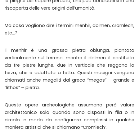
le pieghe del sapere perduto, che può concludersi in una
riscoperta delle vere origini dell’umanità.
Ma cosa vogliono dire i termini menhir, dolmen, cromlech,
etc…?
Il menhir è una grossa pietra oblunga, piantata
verticalmente sul terreno, mentre il dolmen è costituito
da tre pietre lunghe, due in verticale che reggono la
terza, che è adattata a tetto. Questi macigni vengono
chiamati anche megaliti dal greco “megas” – grande e
“lithos” – pietra.
Queste opere archeologiche assumono però valore
architettonico solo quando sono disposti in fila o in
circolo in modo da configurare complessi in qualche
maniera artistici che si chiamano “Cromlech”.