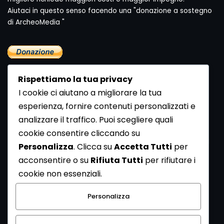
Aiutaci in questo senso facendo una "donazione a sostegno
di ArcheoMedia "
Rispettiamo la tua privacy
I cookie ci aiutano a migliorare la tua
esperienza, fornire contenuti personalizzati e
analizzare il traffico. Puoi scegliere quali
Newsletter
cookie consentire cliccando su
Se vuoi ricevere la Rivista gratuita di archeologia realizzata
Personalizza
. Clicca su
Accetta Tutti
per
dalla Redazione di ArcheoMedia iscriviti alla nostra
acconsentire o su
Rifiuta Tutti
per rifiutare i
Newsletter [
Clicca Qui
]
cookie non essenziali.
Con l'invio del messaggio l'utente dichiara di aver letto
Personalizza
l’informativa sulla privacy e di acconsentire al trattamento
dei propri dati personali.