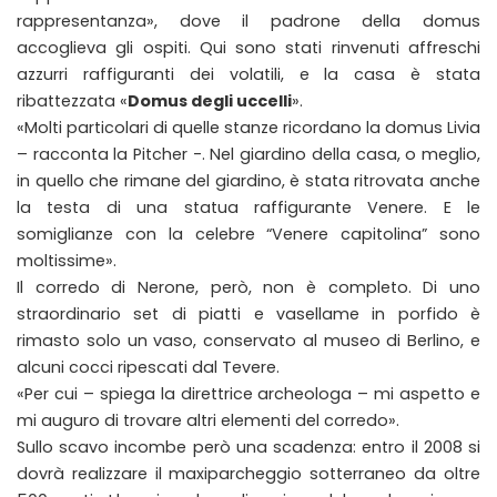
rappresentanza», dove il padrone della domus
accoglieva gli ospiti. Qui sono stati rinvenuti affreschi
azzurri raffiguranti dei volatili, e la casa è stata
ribattezzata «
Domus degli uccelli
».
«Molti particolari di quelle stanze ricordano la domus Livia
– racconta la Pitcher -. Nel giardino della casa, o meglio,
in quello che rimane del giardino, è stata ritrovata anche
la testa di una statua raffigurante Venere. E le
somiglianze con la celebre “Venere capitolina” sono
moltissime».
Il corredo di Nerone, però, non è completo. Di uno
straordinario set di piatti e vasellame in porfido è
rimasto solo un vaso, conservato al museo di Berlino, e
alcuni cocci ripescati dal Tevere.
«Per cui – spiega la direttrice archeologa – mi aspetto e
mi auguro di trovare altri elementi del corredo».
Sullo scavo incombe però una scadenza: entro il 2008 si
dovrà realizzare il maxiparcheggio sotterraneo da oltre