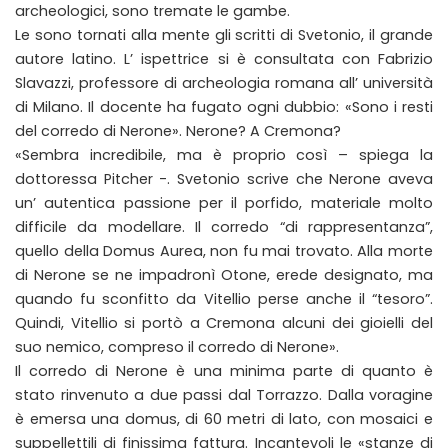
archeologici, sono tremate le gambe.
Le sono tornati alla mente gli scritti di Svetonio, il grande
autore latino. L’ ispettrice si è consultata con Fabrizio
Slavazzi, professore di archeologia romana all’ università
di Milano. Il docente ha fugato ogni dubbio: «Sono i resti
del corredo di Nerone». Nerone? A Cremona?
«Sembra incredibile, ma è proprio così – spiega la
dottoressa Pitcher -. Svetonio scrive che Nerone aveva
un’ autentica passione per il porfido, materiale molto
difficile da modellare. Il corredo “di rappresentanza”,
quello della Domus Aurea, non fu mai trovato. Alla morte
di Nerone se ne impadronì Otone, erede designato, ma
quando fu sconfitto da Vitellio perse anche il “tesoro”.
Quindi, Vitellio si portò a Cremona alcuni dei gioielli del
suo nemico, compreso il corredo di Nerone».
Il corredo di Nerone è una minima parte di quanto è
stato rinvenuto a due passi dal Torrazzo. Dalla voragine
è emersa una domus, di 60 metri di lato, con mosaici e
suppellettili di finissima fattura. Incantevoli le «stanze di