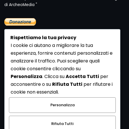
di ArcheoMedia "
Rispettiamo la tua privacy
I cookie ci aiutano a migliorare la tua
esperienza, fornire contenuti personalizzati e
analizzare il traffico. Puoi scegliere quali
Newsletter
cookie consentire cliccando su
Se vuoi ricevere la Rivista gratuita di archeologia realizzata
Personalizza
. Clicca su
Accetta Tutti
per
dalla Redazione di ArcheoMedia iscriviti alla nostra
acconsentire o su
Rifiuta Tutti
per rifiutare i
Newsletter [
Clicca Qui
]
cookie non essenziali.
Con l'invio del messaggio l'utente dichiara di aver letto
Personalizza
l’informativa sulla privacy e di acconsentire al trattamento
dei propri dati personali.
Rifiuta Tutti
[
Informativa Privacy
]