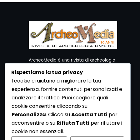
ArcheoMedia è una rivista di archeologia
ideata da Mediares S.c.
Rispettiamo la tua privacy
Per contattare la Redazione potete utilizzare i
I cookie ci aiutano a migliorare la tua
seguenti recapiti:
esperienza, fornire contenuti personalizzati e
Redazione ArcheoMedia c/o Mediares S.c.
Via Gioberti 80/D - 10128 Torino
analizzare il traffico. Puoi scegliere quali
Tel 011.5806363 - Fax 011.5808561
cookie consentire cliccando su
e-mail: redazione@archeomedia.net
Personalizza
. Clicca su
Accetta Tutti
per
http://www.mediares.to.it
acconsentire o su
Rifiuta Tutti
per rifiutare i
http://www.didatticatorino.it
cookie non essenziali.