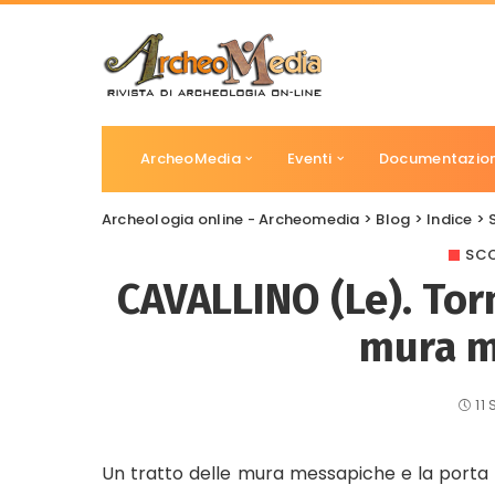
ArcheoMedia
Eventi
Documentazio
Archeologia online - Archeomedia
>
Blog
>
Indice
>
SCO
CAVALLINO (Le). Torn
mura m
11
Un tratto delle mura messapiche e la porta ov