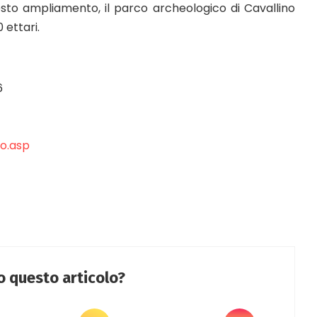
esto ampliamento, il parco archeologico di Cavallino
 ettari.
6
eo.asp
to questo articolo?