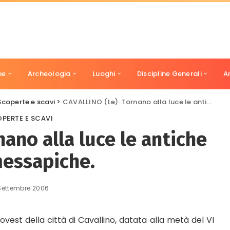
ne
Archeologia
Luoghi
Discipline Generali
A
Scoperte e scavi
>
CAVALLINO (Le). Tornano alla luce le antiche mura messapiche.
PERTE E SCAVI
ano alla luce le antiche
essapiche.
 Settembre 2006
est della città di Cavallino, datata alla metà del VI