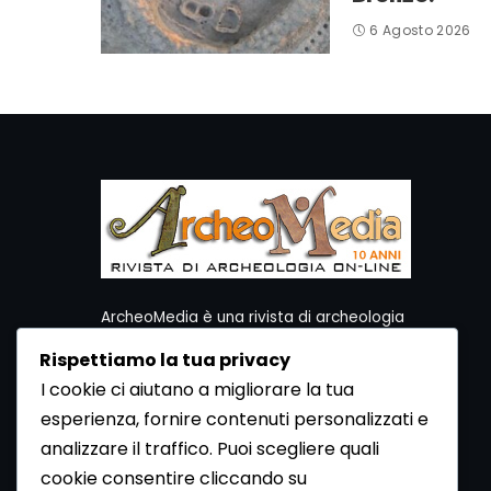
6 Agosto 2026
ArcheoMedia è una rivista di archeologia
ideata da Mediares S.c.
Rispettiamo la tua privacy
Per contattare la Redazione potete utilizzare i
I cookie ci aiutano a migliorare la tua
seguenti recapiti:
esperienza, fornire contenuti personalizzati e
Redazione ArcheoMedia c/o Mediares S.c.
Via Gioberti 80/D - 10128 Torino
analizzare il traffico. Puoi scegliere quali
Tel 011.5806363 - Fax 011.5808561
cookie consentire cliccando su