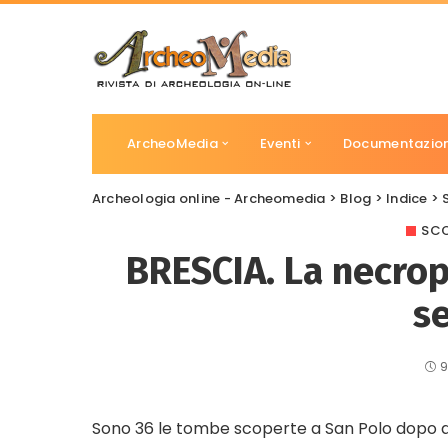
ArcheoMedia
Eventi
Documentazio
Archeologia online - Archeomedia
>
Blog
>
Indice
>
SCO
BRESCIA. La necrop
se
9
Sono 36 le tombe scoperte a San Polo dopo du