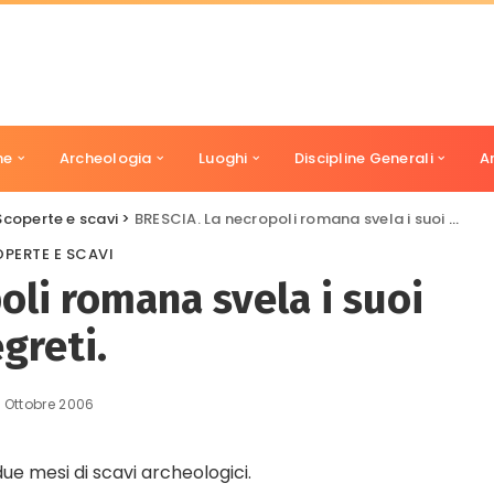
ne
Archeologia
Luoghi
Discipline Generali
A
Scoperte e scavi
>
BRESCIA. La necropoli romana svela i suoi segreti.
PERTE E SCAVI
oli romana svela i suoi
greti.
 Ottobre 2006
e mesi di scavi archeologici.