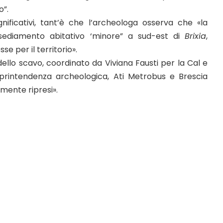
o”.
nificativi, tant’è che l’archeologa osserva che «la
nsediamento abitativo ‘minore” a sud-est di
Brixia
,
e per il territorio».
ello scavo, coordinato da Viviana Fausti per la Cal e
oprintendenza archeologica, Ati Metrobus e Brescia
rmente ripresi».