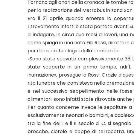
Tornano agli onori della cronaca le tombe r
per la realizzazione del Metrobus in zona San 
Era il 21 aprile quando emerse la copert
ritrovamento infatti è stata portata avanti 
di indagare, in circa due mesi di lavori, una 
come spiega in una nota Filli Rossi, direttore
per i beni archeologici della Lombardia.
«Sono state scavate complessivamente 36 to
state scoperte in un primo tempo, ndr), 
inumazione», prosegue la Rossi. Grazie a quest
rito funebre che consisteva nella cremazione d
e nel successivo seppellimento nelle fosse 
alimentari: sono infatti state ritrovate anche 
Per quanto concerne invece le sepolture a 
esclusivamente neonati o bambini, e adolescent
tra la fine del I e il II secolo d. C. si segnal
brocche, ciotole e coppe dl terracotta, una 