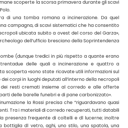
omane scoperte la scorsa primavera durante gli scavi
Polo.
ura di una tomba romana a incinerazione. Da quel
«una campagna, di scavi sistematici che ha consentito
necropoli ubicata subito a ovest del corso del Garza»,
 archeologo dell’ufficio bresciano della Soprintendenza
mbe (dunque tredici in più rispetto a quante erano
trentadue delle quali a incinerazione e quattro a
a scoperta «sono state ricavate utili informazioni sul
ei corpi in luoghi deputati all’interno della necropoli
dei resti cremati insieme al corredo e alle offerte
parti delle barelle funebri e di pane carbonizzato».
inumazione la Rossi precisa che “riguardavano quasi
i. Tra i materiali di corredo recuperati, tutti databili
a la presenza frequente di coltelli e dl lucerne; inoltre
bottiglia dl vetro, aghi, uno stilo, una spatola, una