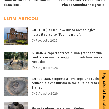
FRANCIA: Un nuovo metodo di
Carmelo NIGRELLI: Cupolone a
datazione.
Piazza Armerina? No grazie.
ULTIMI ARTICOLI
PAESTUM (Sa). Il nuovo Museo archeologico,
nasce il percorso “Fuori le mura”.
7 Agosto 2026
GERMANIA. coperte tracce di una grande tomba
centrale in uno dei maggiori tumuli funerari del
Neolitico.
6 Agosto 2026
Segnala la tua notizia
AZERBAIGIAN. Scoperta a Tava Tepe una cucina
cerimoniale che illustra la socialità dell’Età del
Bronzo.
6 Agosto 2026
Mario Zaniboni. La statua di Gudea.