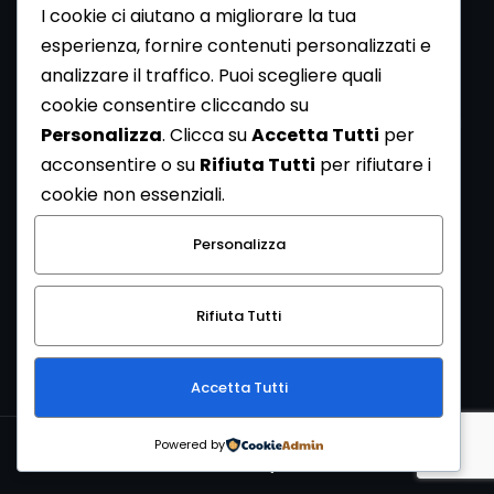
I cookie ci aiutano a migliorare la tua
esperienza, fornire contenuti personalizzati e
analizzare il traffico. Puoi scegliere quali
Newsletter
cookie consentire cliccando su
Se vuoi ricevere la Rivista gratuita di archeologia realizzata
Personalizza
. Clicca su
Accetta Tutti
per
dalla Redazione di ArcheoMedia iscriviti alla nostra
acconsentire o su
Rifiuta Tutti
per rifiutare i
Newsletter [
Clicca Qui
]
cookie non essenziali.
Con l'invio del messaggio l'utente dichiara di aver letto
Personalizza
l’informativa sulla privacy e di acconsentire al trattamento
dei propri dati personali.
Rifiuta Tutti
[
Informativa Privacy
]
Accetta Tutti
Copyright © 1999-2026
Mediares S.c.
PI 07341730013 - [
PRIVACY
Powered by
POLICY
]