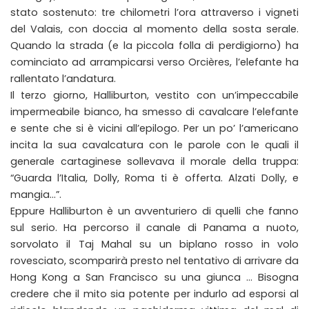
stato sostenuto: tre chilometri l’ora attraverso i vigneti
del Valais, con doccia al momento della sosta serale.
Quando la strada (e la piccola folla di perdigiorno) ha
cominciato ad arrampicarsi verso Orcières, l’elefante ha
rallentato l’andatura.
Il terzo giorno, Halliburton, vestito con un’impeccabile
impermeabile bianco, ha smesso di cavalcare l’elefante
e sente che si è vicini all’epilogo. Per un po’ l’americano
incita la sua cavalcatura con le parole con le quali il
generale cartaginese sollevava il morale della truppa:
“Guarda l’Italia, Dolly, Roma ti è offerta. Alzati Dolly, e
mangia…”.
Eppure Halliburton è un avventuriero di quelli che fanno
sul serio. Ha percorso il canale di Panama a nuoto,
sorvolato il Taj Mahal su un biplano rosso in volo
rovesciato, scomparirà presto nel tentativo di arrivare da
Hong Kong a San Francisco su una giunca … Bisogna
credere che il mito sia potente per indurlo ad esporsi al