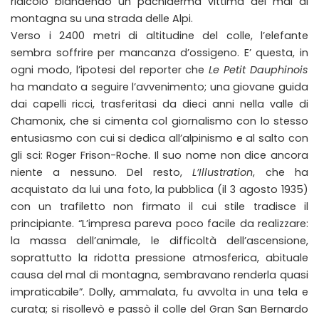
ridicolo blandendo un pachiderma vittima del mal di
montagna su una strada delle Alpi.
Verso i 2400 metri di altitudine del colle, l’elefante
sembra soffrire per mancanza d’ossigeno. E’ questa, in
ogni modo, l’ipotesi del reporter che
Le Petit Dauphinois
ha mandato a seguire l’avvenimento; una giovane guida
dai capelli ricci, trasferitasi da dieci anni nella valle di
Chamonix, che si cimenta col giornalismo con lo stesso
entusiasmo con cui si dedica all’alpinismo e al salto con
gli sci: Roger Frison-Roche. Il suo nome non dice ancora
niente a nessuno. Del resto,
L’Illustration
, che ha
acquistato da lui una foto, la pubblica (il 3 agosto 1935)
con un trafiletto non firmato il cui stile tradisce il
principiante. “L’impresa pareva poco facile da realizzare:
la massa dell’animale, le difficoltà dell’ascensione,
soprattutto la ridotta pressione atmosferica, abituale
causa del mal di montagna, sembravano renderla quasi
impraticabile”. Dolly, ammalata, fu avvolta in una tela e
curata; si risollevò e passò il colle del Gran San Bernardo