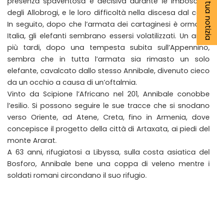
Segnala la tua notizia
presenza spaventosa e decisiva durante le imboscate
degli Allobrogi, e le loro difficoltà nella discesa dal colle.
In seguito, dopo che l’armata dei cartaginesi è ormai in
Italia, gli elefanti sembrano essersi volatilizzati. Un anno
più tardi, dopo una tempesta subita sull’Appennino,
sembra che in tutta l’armata sia rimasto un solo
elefante, cavalcato dallo stesso Annibale, divenuto cieco
da un occhio a causa di un’oftalmia.
Vinto da Scipione l’Africano nel 201, Annibale conobbe
l’esilio. Si possono seguire le sue tracce che si snodano
verso Oriente, ad Atene, Creta, fino in Armenia, dove
concepisce il progetto della città di Artaxata, ai piedi del
monte Ararat.
A 63 anni, rifugiatosi a Libyssa, sulla costa asiatica del
Bosforo, Annibale bene una coppa di veleno mentre i
soldati romani circondano il suo rifugio.