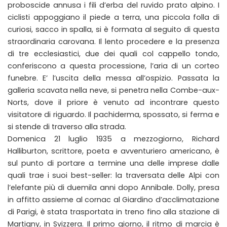
proboscide annusa i fili d’erba del ruvido prato alpino. I
ciclisti appoggiano il piede a terra, una piccola folla di
curiosi, sacco in spalla, si è formata al seguito di questa
straordinaria carovana. Il lento procedere e la presenza
di tre ecclesiastici, due dei quali col cappello tondo,
conferiscono a questa processione, l’aria di un corteo
funebre. E’ l’uscita della messa all’ospizio. Passata la
galleria scavata nella neve, si penetra nella Combe-aux-
Norts, dove il priore è venuto ad incontrare questo
visitatore di riguardo. Il pachiderma, spossato, si ferma e
si stende di traverso alla strada.
Domenica 21 luglio 1935 a mezzogiorno, Richard
Halliburton, scrittore, poeta e avventuriero americano, è
sul punto di portare a termine una delle imprese dalle
quali trae i suoi best-seller: la traversata delle Alpi con
l’elefante più di duemila anni dopo Annibale. Dolly, presa
in affitto assieme al cornac al Giardino d’acclimatazione
di Parigi, è stata trasportata in treno fino alla stazione di
Martigny, in Svizzera. Il primo giorno, il ritmo di marcia è