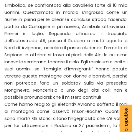
simbolica, se confrontata alla cavalleria forte di 10 mila
uomini. Quest’armata in marcia s’ingrossa come un
fiume in piena per le alleanze concluse strada facendo:
partito da Cartagine in primavera, Annibale attraversa i
Pirenei in luglio. Seguendo all’incirca il tracciato
dell’autostrada A9, passa il Rodano a metà agosto a
Nord di Avignone, accelera il passo eludendo l’armata di
Scipione. In ottobre si trova ai piedi delle Alpi le cui cime
innevate sembrano toccare il cielo. Egli rassicura e incita i
suoi uomini: se “famiglie d’immigranti” hanno potuto
varcare queste montagne con donne e bambini, perchè
non potrebbe farlo un soldato? Sulla via prescelta,
Monginevro, Moncenisio o uno degli altri colli non è
possibile pronunciarsi; che il mistero continui!
Come hanno reagito gli elefanti? Avranno sofferto il mal
di montagna come osservò Frison-Roche? Quanti ne
sono morti? Gli storici citano l’ingegnosità che c’è voluta
per far attraversare il Rodano ai 27 pachidermi, la loro