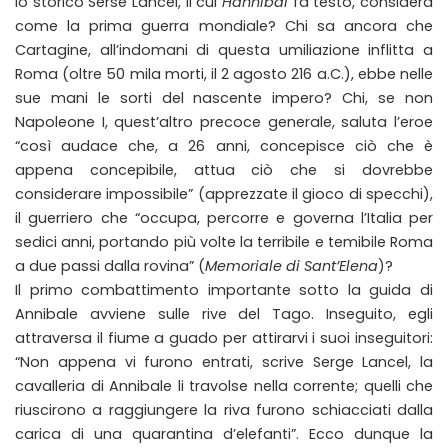
lo storico Serse Lancel, il cui
Hannibal
fa testo, considera
come la prima guerra mondiale? Chi sa ancora che
Cartagine, all’indomani di questa umiliazione inflitta a
Roma (oltre 50 mila morti, il 2 agosto 216 a.C.), ebbe nelle
sue mani le sorti del nascente impero? Chi, se non
Napoleone I, quest’altro precoce generale, saluta l’eroe
“così audace che, a 26 anni, concepisce ciò che è
appena concepibile, attua ciò che si dovrebbe
considerare impossibile” (apprezzate il gioco di specchi),
il guerriero che “occupa, percorre e governa l’Italia per
sedici anni, portando più volte la terribile e temibile Roma
a due passi dalla rovina” (
Memoriale di Sant’Elena
)?
Il primo combattimento importante sotto la guida di
Annibale avviene sulle rive del Tago. Inseguito, egli
attraversa il fiume a guado per attirarvi i suoi inseguitori:
“Non appena vi furono entrati, scrive Serge Lancel, la
cavalleria di Annibale li travolse nella corrente; quelli che
riuscirono a raggiungere la riva furono schiacciati dalla
carica di una quarantina d’elefanti”. Ecco dunque la