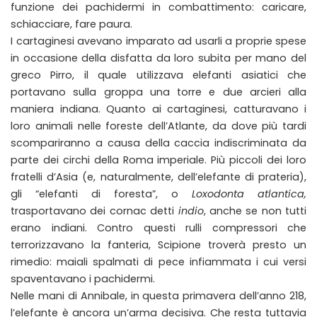
funzione dei pachidermi in combattimento: caricare,
schiacciare, fare paura.
I cartaginesi avevano imparato ad usarli a proprie spese
in occasione della disfatta da loro subita per mano del
greco Pirro, il quale utilizzava elefanti asiatici che
portavano sulla groppa una torre e due arcieri alla
maniera indiana. Quanto ai cartaginesi, catturavano i
loro animali nelle foreste dell’Atlante, da dove più tardi
scompariranno a causa della caccia indiscriminata da
parte dei circhi della Roma imperiale. Più piccoli dei loro
fratelli d’Asia (e, naturalmente, dell’elefante di prateria),
gli “elefanti di foresta”, o
Loxodonta atlantica,
trasportavano dei cornac detti
indio
, anche se non tutti
erano indiani. Contro questi rulli compressori che
terrorizzavano la fanteria, Scipione troverà presto un
rimedio: maiali spalmati di pece infiammata i cui versi
spaventavano i pachidermi.
Nelle mani di Annibale, in questa primavera dell’anno 218,
l’elefante è ancora un’arma decisiva. Che resta tuttavia