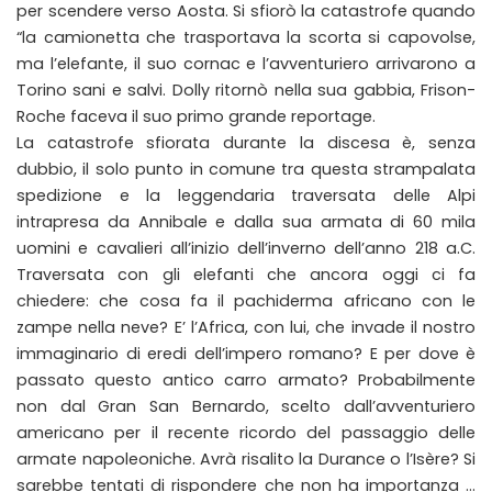
per scendere verso Aosta. Si sfiorò la catastrofe quando
“la camionetta che trasportava la scorta si capovolse,
ma l’elefante, il suo cornac e l’avventuriero arrivarono a
Torino sani e salvi. Dolly ritornò nella sua gabbia, Frison-
Roche faceva il suo primo grande reportage.
La catastrofe sfiorata durante la discesa è, senza
dubbio, il solo punto in comune tra questa strampalata
spedizione e la leggendaria traversata delle Alpi
intrapresa da Annibale e dalla sua armata di 60 mila
uomini e cavalieri all’inizio dell’inverno dell’anno 218 a.C.
Traversata con gli elefanti che ancora oggi ci fa
chiedere: che cosa fa il pachiderma africano con le
zampe nella neve? E’ l’Africa, con lui, che invade il nostro
immaginario di eredi dell’impero romano? E per dove è
passato questo antico carro armato? Probabilmente
non dal Gran San Bernardo, scelto dall’avventuriero
americano per il recente ricordo del passaggio delle
armate napoleoniche. Avrà risalito la Durance o l’Isère? Si
sarebbe tentati di rispondere che non ha importanza …