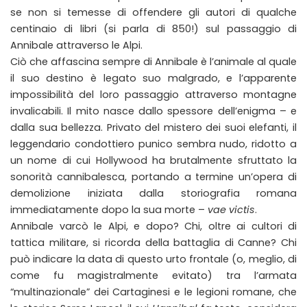
se non si temesse di offendere gli autori di qualche
centinaio di libri (si parla di 850!) sul passaggio di
Annibale attraverso le Alpi.
Ciò che affascina sempre di Annibale è l’animale al quale
il suo destino è legato suo malgrado, e l’apparente
impossibilità del loro passaggio attraverso montagne
invalicabili. Il mito nasce dallo spessore dell’enigma – e
dalla sua bellezza. Privato del mistero dei suoi elefanti, il
leggendario condottiero punico sembra nudo, ridotto a
un nome di cui Hollywood ha brutalmente sfruttato la
sonorità cannibalesca, portando a termine un’opera di
demolizione iniziata dalla storiografia romana
immediatamente dopo la sua morte –
vae victis
.
Annibale varcò le Alpi, e dopo? Chi, oltre ai cultori di
tattica militare, si ricorda della battaglia di Canne? Chi
può indicare la data di questo urto frontale (o, meglio, di
come fu magistralmente evitato) tra l’armata
“multinazionale” dei Cartaginesi e le legioni romane, che